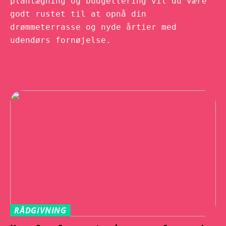
planlægning og budgettering vil du være
godt rustet til at opnå din
drømmeterrasse og nyde årtier med
udendørs fornøjelse.
RÅDGIVNING