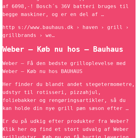
af 6098,-! Bosch´s 36V batteri bruges til
begge maskiner, og er en del af …
http s://www.bauhaus.dk › haven › grill ›
grillbrands › we…
Weber – Køb nu hos – Bauhaus
Weber – Få den bedste grilloplevelse med
Weber – Køb nu hos BAUHAUS
Her finder du blandt andet stegetermometre,
udstyr til rotisseri, pizzahjul,
foliebakker og rengøringsartikler, så du
kan holde din nye grill pæn sæson efter …
Er du på udkig efter produkter fra Weber?
Klik her og find et stort udvalg af Weber
grilludstyr. Køb nu og få hurtig levering