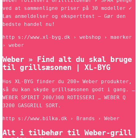
Weber rotisseri Grilltilbehør ✓ SPAR penge
ved at sammenligne priser på 30 modeller ✓
Læs anmeldelser og eksperttest – Gør den
bedste handel nu!
http s://www.xl-byg.dk › webshop › maerker
› weber
Weber » Find alt du skal bruge
til grillsæsonen | XL-BYG
Hos XL-BYG finder du 200+ Weber produkter,
så du kan skyde grillsæsonen godt i gang. …
WEBER SPIRIT 200/300 ROTISSERI … WEBER Q
3200 GASGRILL SORT.
http s://www.bilka.dk › Brands › Weber
Alt i tilbehør til Weber-grill