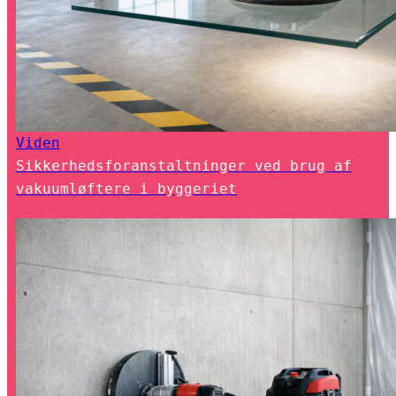
Viden
Sikkerhedsforanstaltninger ved brug af
vakuumløftere i byggeriet