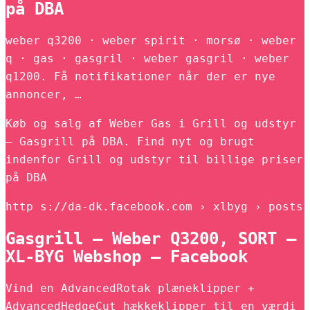
på DBA
weber q3200 · weber spirit · morsø · weber
q · gas · gasgril · weber gasgril · weber
q1200. Få notifikationer når der er nye
annoncer, …
Køb og salg af Weber Gas i Grill og udstyr
– Gasgrill på DBA. Find nyt og brugt
indenfor Grill og udstyr til billige priser
på DBA
http s://da-dk.facebook.com › xlbyg › posts
Gasgrill – Weber Q3200, SORT –
XL-BYG Webshop – Facebook
Vind en AdvancedRotak plæneklipper +
AdvancedHedgeCut hækkeklipper til en værdi