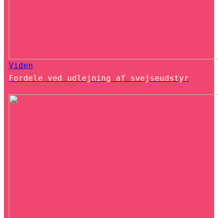
Viden
Fordele ved udlejning af svejseudstyr