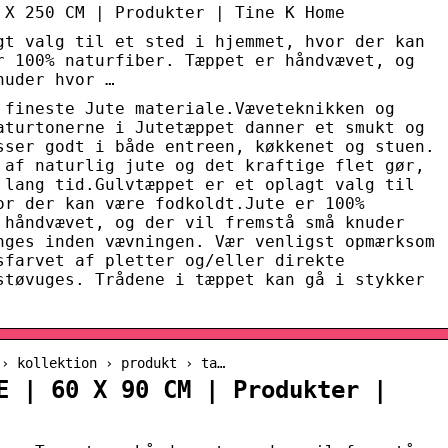
 X 250 CM | Produkter | Tine K Home
gt valg til et sted i hjemmet, hvor der kan
r 100% naturfiber. Tæppet er håndvævet, og
nuder hvor …
 fineste Jute materiale.Væveteknikken og
aturtonerne i Jutetæppet danner et smukt og
sser godt i både entreen, køkkenet og stuen.
 af naturlig jute og det kraftige flet gør,
 lang tid.Gulvtæppet er et oplagt valg til
or der kan være fodkoldt.Jute er 100%
 håndvævet, og der vil fremstå små knuder
nges inden vævningen. Vær venligst opmærksom
sfarvet af pletter og/eller direkte
støvuges. Trådene i tæppet kan gå i stykker
 › kollektion › produkt › ta…
E | 60 X 90 CM | Produkter |