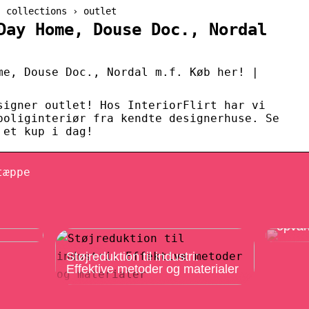
› collections › outlet
Day Home, Douse Doc., Nordal
me, Douse Doc., Nordal m.f. Køb her! |
signer outlet! Hos InteriorFlirt har vi
boliginteriør fra kendte designerhuse. Se
 et kup i dag!
tæppe
Optim
aring
bæred
opvar
Støjreduktion til industri:
Effektive metoder og materialer