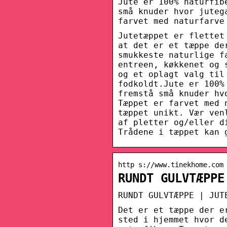
Jute er 100% naturfib
små knuder hvor juteg
farvet med naturfarve
Jutetæppet er flettet
at det er et tæppe de
smukkeste naturlige f
entreen, køkkenet og 
og et oplagt valg til
fodkoldt.Jute er 100%
fremstå små knuder hv
Tæppet er farvet med 
tæppet unikt. Vær ven
af pletter og/eller d
Trådene i tæppet kan 
http s://www.tinekhome.com
RUNDT GULVTÆPPE
RUNDT GULVTÆPPE | JUT
Det er et tæppe der e
sted i hjemmet hvor d