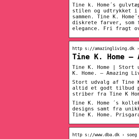
Tine k. Home´s gulvtæ
stilen og udtrykket i
sammen. Tine K. Home´
diskrete farver, som 
elegance. Fri fragt o
http s://amazingliving.dk 
Tine K. Home – 
Tine K. Home | Stort 
K. Home. – Amazing Li
Stort udvalg af Tine 
altid et godt tilbud 
striber fra Tine K Ho
Tine K. Home ´s kolle
designs samt fra unik
Tine K. Home. Prisgar
http s://www.dba.dk › soeg