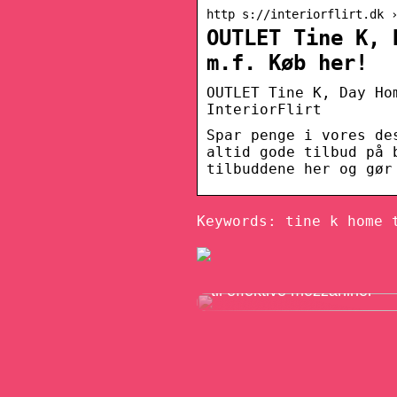
http s://interiorflirt.dk 
OUTLET Tine K, 
m.f. Køb her!
OUTLET Tine K, Day Ho
InteriorFlirt
Spar penge i vores de
altid gode tilbud på 
tilbuddene her og gør
Keywords: tine k home 
Alt til dit lager – fra opbev
til effektive mezzaniner