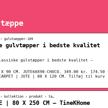
 tæppe
 › gulvtaepper-109
e gulvtæpper i bedste kvalitet
lassiske gulvtæpper i bedste kvalitet –
 X 90 CM. JUTE60X90-CHOCO. 349.00 kr. 174.50
CARPET | JUTE | 80 X 120 CM. Tilføj til kurv
 › kollektion › produkt › ta…
E | 80 X 250 CM – TineKHome