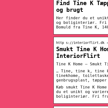
Find Tine K Tæp
og brugt
Her finder du et unik
og boliginteriør. Fri
Bomuld fra Tine K, 14
http s://interiorflirt.dk 
Smukt Tine K Ho
InteriorFlirt
Tine K Home – Smukt T
… Tine, tine k, tine 
tinekhome, toilettask
genbrugsplast, tæpper
Køb smukt Tine K Home
du et unikt og varier
boliginteriør. Fri fr