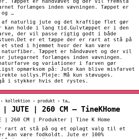
er. Tæppet er håndvævet og der vil fremstå
arnet forlænges inden vævningen. Tæppet er
 og …
 af naturlig jute og det kraftige flet gør
r kan holde i lang tid.Gulvtæppet er i den
arve, der vil passe rigtig godt i både
stuen.Det er et tæppe der er rart at stå på
 et sted i hjemmet hvor der kan være
 naturfiber. Tæppet er håndvævet og der vil
or jutegarnet forlænges inden vævningen.
naturfarve og variationer i farven gør
ligst opmærksom på: Jute kan blive misfarvet
irekte sollys.Pleje: Må kun støvuges.
gå i stykker hvis det rystes.
 › kollektion › produkt › ta…
 | JUTE | 260 CM – TineKHome
E | 260 CM | Produkter | Tine K Home
r rart at stå på og et oplagt valg til et
er kan være fodkoldt. Jute er 100%