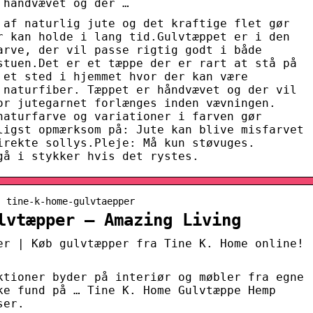
 håndvævet og der …
 af naturlig jute og det kraftige flet gør
r kan holde i lang tid.Gulvtæppet er i den
arve, der vil passe rigtig godt i både
stuen.Det er et tæppe der er rart at stå på
 et sted i hjemmet hvor der kan være
 naturfiber. Tæppet er håndvævet og der vil
or jutegarnet forlænges inden vævningen.
naturfarve og variationer i farven gør
ligst opmærksom på: Jute kan blive misfarvet
irekte sollys.Pleje: Må kun støvuges.
gå i stykker hvis det rystes.
› tine-k-home-gulvtaepper
lvtæpper – Amazing Living
er | Køb gulvtæpper fra Tine K. Home online!
ktioner byder på interiør og møbler fra egne
ke fund på … Tine K. Home Gulvtæppe Hemp
ser.