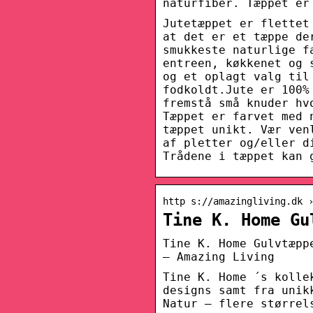
naturfiber. Tæppet er
Jutetæppet er flettet
at det er et tæppe de
smukkeste naturlige f
entreen, køkkenet og 
og et oplagt valg til
fodkoldt.Jute er 100%
fremstå små knuder hv
Tæppet er farvet med 
tæppet unikt. Vær ven
af pletter og/eller d
Trådene i tæppet kan 
http s://amazingliving.dk 
Tine K. Home Gu
Tine K. Home Gulvtæpp
– Amazing Living
Tine K. Home ´s kolle
designs samt fra unik
Natur – flere størrel