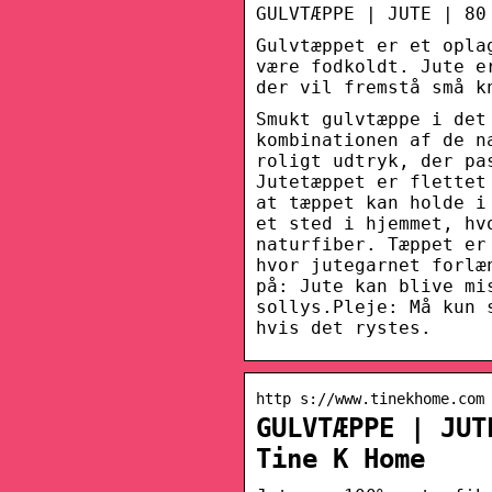
GULVTÆPPE | JUTE | 80
Gulvtæppet er et opla
være fodkoldt. Jute e
der vil fremstå små k
Smukt gulvtæppe i det
kombinationen af de n
roligt udtryk, der pa
Jutetæppet er flettet
at tæppet kan holde i
et sted i hjemmet, hv
naturfiber. Tæppet er
hvor jutegarnet forlæ
på: Jute kan blive mi
sollys.Pleje: Må kun 
hvis det rystes.
http s://www.tinekhome.com
GULVTÆPPE | JUT
Tine K Home