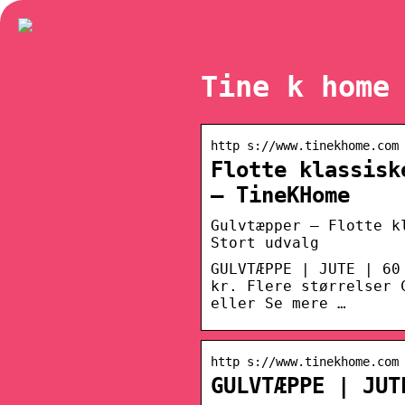
Tine k home
http s://www.tinekhome.com
Flotte klassisk
– TineKHome
Gulvtæpper – Flotte k
Stort udvalg
GULVTÆPPE | JUTE | 60
kr. Flere størrelser 
eller Se mere …
http s://www.tinekhome.com
GULVTÆPPE | JUT