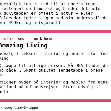
ppekollektion er med til at understrege
 resten af sortimentet og binder det hele
s gulvtæpper er oftest i natur – eller
fuldender indretningen med sin underspillede
ver 499kr. og prisgaranti
› collections › tine-k-home
Amazing Living
udvalg i lækkert interiør og møbler fra Tine
ving
K Tæppe til billige priser. På DBA finder du
på både … Skønt quiltet sengetæppe i brede
me.
ktioner byder på interiør og møbler fra egne
ke fund på udlandsrejser. Stort udvalg af
anti
 › soeg=tine+k+tæppe