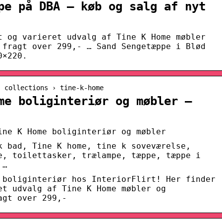
pe på DBA – køb og salg af nyt
t og varieret udvalg af Tine K Home møbler
 fragt over 299,- … Sand Sengetæppe i Blød
0×220.
› collections › tine-k-home
me boliginteriør og møbler –
ine K Home boliginteriør og møbler
k bad, Tine K home, tine k soveværelse,
e, toilettasker, trælampe, tæppe, tæppe i
 …
 boliginteriør hos InteriorFlirt! Her finder
et udvalg af Tine K Home møbler og
agt over 299,-