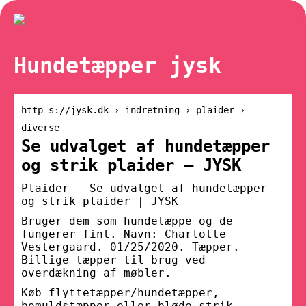
Hundetæpper jysk
http s://jysk.dk › indretning › plaider ›
diverse
Se udvalget af hundetæpper
og strik plaider – JYSK
Plaider – Se udvalget af hundetæpper
og strik plaider | JYSK
Bruger dem som hundetæppe og de
fungerer fint. Navn: Charlotte
Vestergaard. 01/25/2020. Tæpper.
Billige tæpper til brug ved
overdækning af møbler.
Køb flyttetæpper/hundetæpper,
bomuldstæpper eller bløde strik