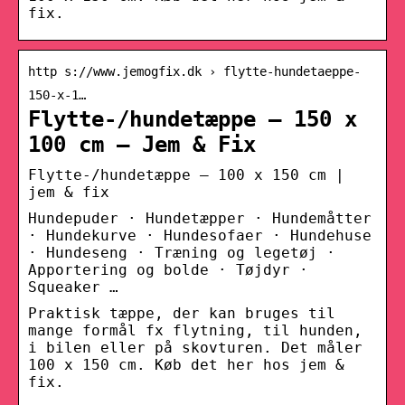
fix.
http s://www.jemogfix.dk › flytte-hundetaeppe-
150-x-1…
Flytte-/hundetæppe – 150 x
100 cm – Jem & Fix
Flytte-/hundetæppe – 100 x 150 cm |
jem & fix
Hundepuder · Hundetæpper · Hundemåtter
· Hundekurve · Hundesofaer · Hundehuse
· Hundeseng · Træning og legetøj ·
Apportering og bolde · Tøjdyr ·
Squeaker …
Praktisk tæppe, der kan bruges til
mange formål fx flytning, til hunden,
i bilen eller på skovturen. Det måler
100 x 150 cm. Køb det her hos jem &
fix.