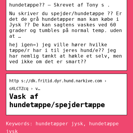
hundetæppe?? – Skrevet af Tony s .
Nu skriver du spejder/hundetæppe ?? Er
det de grå hundetæpper man kan købe i
Jysk ?? De kan sagtens vaskes ved 60
grader og tumbles på normal temp. uden
at …
hej igen=) jeg ville hører hvilke
tæppe/r har i til jeres hund/e?? jeg
har nemlig tænkt at hækle et selv, men
ved ikke om det er smart??
http s://dk.fritid.dyr.hund.narkive.com ›
oXLCTZcq › v…
Vask af
hundetæppe/spejdertæppe
Keywords: hundetæpper jysk, hundetæppe
jysk