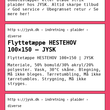
plaider hos JYSK. Altid skarpe tilbud
✓ God service ✓ Ubegrænset retur ✓ Se
mere her!
http s://jysk.dk › indretning › plaider ›
diverse
Flyttetæppe HESTEHOV
100×150 – JYSK
Flyttetæppe HESTEHOV 100×150 | JYSK
Materiale, 50% bomuld/30% akryl/20%
polyester. Vask, 30°C skåne. Blegning,
Må ikke bleges. Tørretumbling, Må ikke
tørretumbles. Strygning, Må ikke
stryges.
http s://jysk.dk › indretning › plaider ›
diverse