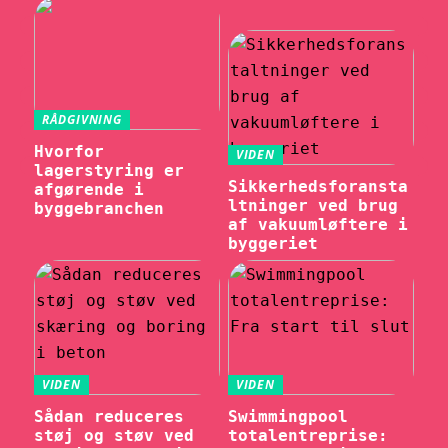
RÅDGIVNING
Hvorfor
VIDEN
lagerstyring er
Sikkerhedsforansta
afgørende i
ltninger ved brug
byggebranchen
af vakuumløftere i
byggeriet
VIDEN
VIDEN
Sådan reduceres
Swimmingpool
støj og støv ved
totalentreprise: